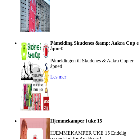
Påmelding Skudenes &amp; Aakra Cup e
åpnet!
Påmeldingen til Skudenes & Aakra Cup er
åpnet!
Les mer
Hjemmekamper i uke 15
HJEMMEKAMPER UKE 15 Endelig
sesongstart for Avaldsnes!