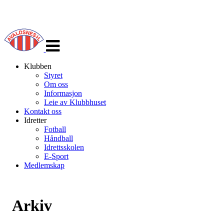
Veksle
navigasjon
Klubben
Styret
Om oss
Informasjon
Leie av Klubbhuset
Kontakt oss
Idretter
Fotball
Håndball
Idrettsskolen
E-Sport
Medlemskap
Arkiv