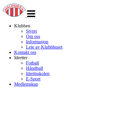
Veksle
navigasjon
Klubben
Styret
Om oss
Informasjon
Leie av Klubbhuset
Kontakt oss
Idretter
Fotball
Håndball
Idrettsskolen
E-Sport
Medlemskap