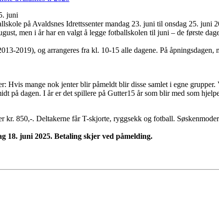
. juni
allskole på Avaldsnes Idrettssenter mandag 23. juni til onsdag 25. juni 2
ugust, men i år har en valgt å legge fotballskolen til juni – de første dag
t 2013-2019), og arrangeres fra kl. 10-15 alle dagene. På åpningsdagen,
der: Hvis mange nok jenter blir påmeldt blir disse samlet i egne grupper.
idt på dagen. I år er det spillere på Gutter15 år som blir med som hjel
er kr. 850,-. Deltakerne får T-skjorte, ryggsekk og fotball. Søskenmoder
g 18. juni 2025. Betaling skjer ved påmelding.