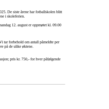
025. De siste årene har fotballskolen blitt
ene i skoleferien.
 mandag 12. august er oppmøtet kl. 09.00
 Vi tar forbehold om antall påmeldte per
pere på de ulike øktene.
asjon; pris kr. 750,- for hver påfølgende