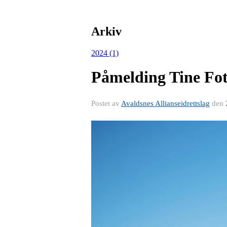
Arkiv
2024 (1)
Påmelding Tine Fot
Postet av
Avaldsnes Allianseidrettslag
den