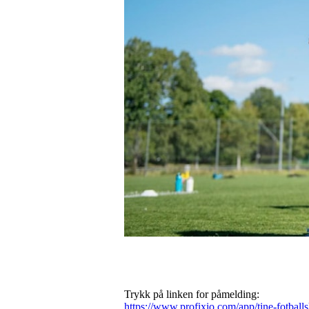
Trykk på linken for påmelding:
https://www.profixio.com/app/tine-fotball