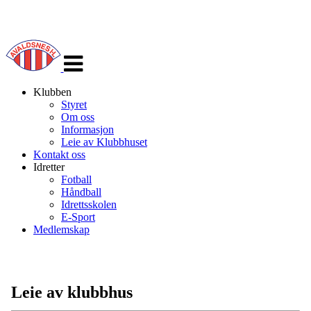
Veksle
navigasjon
Klubben
Styret
Om oss
Informasjon
Leie av Klubbhuset
Kontakt oss
Idretter
Fotball
Håndball
Idrettsskolen
E-Sport
Medlemskap
Leie av klubbhus