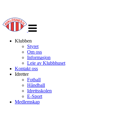
Veksle
navigasjon
Klubben
Styret
Om oss
Informasjon
Leie av Klubbhuset
Kontakt oss
Idretter
Fotball
Håndball
Idrettsskolen
E-Sport
Medlemskap