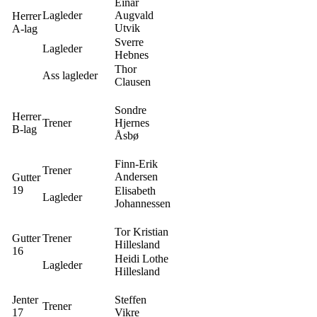
Einar
Lagleder
Augvald
Herrer
Utvik
A-lag
Sverre
Lagleder
Hebnes
Thor
Ass lagleder
Clausen
Sondre
Herrer
Trener
Hjernes
B-lag
Åsbø
Finn-Erik
Trener
Andersen
Gutter
19
Elisabeth
Lagleder
Johannessen
Tor Kristian
Gutter
Trener
Hillesland
16
Heidi Lothe
Lagleder
Hillesland
Jenter
Steffen
Trener
17
Vikre