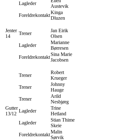
Ellen
Lagleder
Austevik
Kinga
Foreldrekontakt
Dluzen
Jenter
Jan Eirik
Trener
14
Olsen
Marianne
Lagleder
Børresen
Sina Marie
Foreldrekontakt
Jacobsen
Robert
Trener
Krueger
Johnny
Trener
Hauge
Arild
Trener
Nesbjørg
Gutter
Trine
Lagleder
13/12
Hetland
Stian Thime
Lagleder
Skeie
Malin
Foreldrekontakt
Sørvik