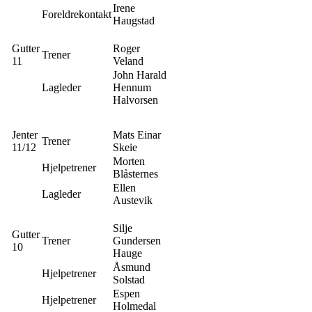
Irene
Foreldrekontakt
Haugstad
Gutter
Roger
Trener
11
Veland
John Harald
Lagleder
Hennum
Halvorsen
Jenter
Mats Einar
Trener
11/12
Skeie
Morten
Hjelpetrener
Blåsternes
Ellen
Lagleder
Austevik
Silje
Gutter
Trener
Gundersen
10
Hauge
Åsmund
Hjelpetrener
Solstad
Espen
Hjelpetrener
Holmedal