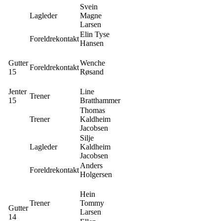
Svein
Lagleder
Magne
Larsen
Elin Tyse
Foreldrekontakt
Hansen
Gutter
Wenche
Foreldrekontakt
15
Røsand
Jenter
Line
Trener
15
Bratthammer
Thomas
Trener
Kaldheim
Jacobsen
Silje
Lagleder
Kaldheim
Jacobsen
Anders
Foreldrekontakt
Holgersen
Hein
Trener
Tommy
Gutter
Larsen
14