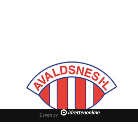
Avaldsnes IL
Postboks 64, 4299 Avaldsnes
Org. nr.: 971346612
+ 47 52 84 33 06
ail@avaldsnes.no
Levert av
Avaldsnes IL