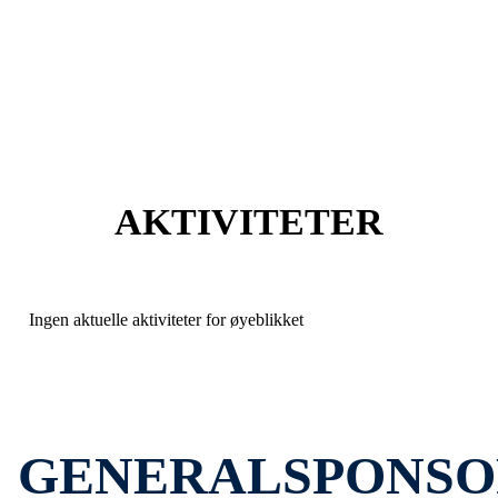
uansett talent og ambisjoner.
Klubben skal drives etter fair play-
prinsippet.
AKTIVITETER
Ingen aktuelle aktiviteter for øyeblikket
GENERALSPONSO