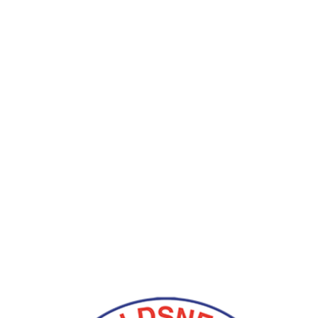
Avaldsnes IL
Postboks 64, 4299 Avaldsnes
Org. nr.: 971346612
+ 47 52 84 33 06
ail@avaldsnes.no