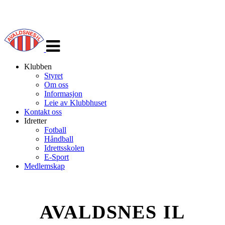
Veksle
navigasjon
Klubben
Styret
Om oss
Informasjon
Leie av Klubbhuset
Kontakt oss
Idretter
Fotball
Håndball
Idrettsskolen
E-Sport
Medlemskap
AVALDSNES IL