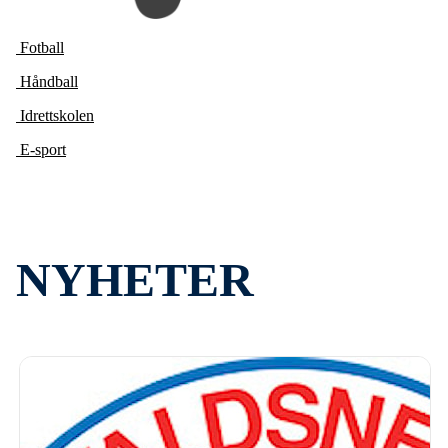
Fotball
Håndball
Idrettskolen
E-sport
NYHETER