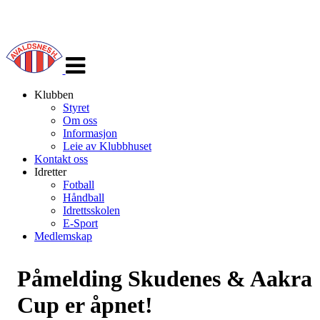
Veksle
navigasjon
Klubben
Styret
Om oss
Informasjon
Leie av Klubbhuset
Kontakt oss
Idretter
Fotball
Håndball
Idrettsskolen
E-Sport
Medlemskap
Påmelding Skudenes & Aakra
Cup er åpnet!