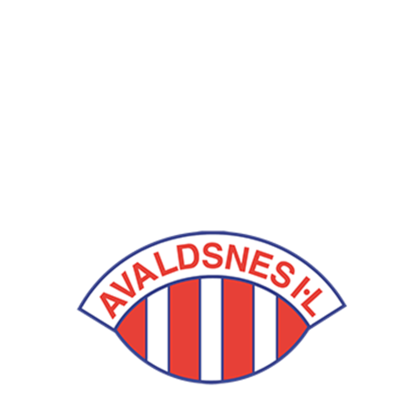
Avaldsnes IL
Postboks 64, 4299 Avaldsnes
Org. nr.: 971346612
+ 47 52 84 33 06
ail@avaldsnes.no