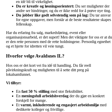
en idé bli til virkelighet.
Du er kreativ og løsningsorientert:
Du ser muligheter der
andre ser hindringer, og du er ikke redd for å prøve nye ting.
Du jobber like godt selvstendig som på lag:
Du tar ansvar
for egne oppgaver, men forstår at de beste resultatene skapes 
fellesskap.
Har du erfaring fra salg, markedsføring, event eller
organisasjonsarbeid, er det supert! Men det viktigste for oss er at du
er den rette personen med de rette holdningene. Personlig egnethet
og et hjerte for idretten vil veie tungt.
Hvorfor velge Avaldsnes IL?
Hos oss er det kort vei fra idé til handling. Du får reell
påvirkningskraft og muligheten til å sette ditt preg på
lokalsamfunnet.
Vi tilbyr:
En
fast 50 % stilling
med stor fleksibilitet.
En
meningsfull arbeidshverdag
der du gjør en konkret
forskjell for mange.
Et
varmt, inkluderende og engasjert arbeidsmiljø
med
dedikerte kolleger og frivillige.