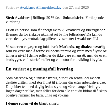
Postet av
Avaldsnes Allianseidrettslag
den
27. mai 2026
Sted:
Avaldsnes |
Stilling:
50 % fast |
Søknadsfrist:
Fortløpende
vurdering
Er du en person som får energi av folk, kreativitet og idrettsglede?
Brenner du for å skape aktivitet og bygge fellesskap? Da kan du
være den nye, sentrale lagspilleren vi ser etter i Avaldsnes IL!
Vi søker en engasjert og initiativrik
Markeds- og tiltaksansvarlig
som vil være med å forme klubbens fremtid og være med å løfte os
til neste nivå! I denne rollen er du ikke bare en ansatt, men du er en
brobygger, en historieforteller og en motor for utvikling i bygda.
En variert og meningsfull hverdag
Som Markeds- og tiltakssansvarlig blir du en sentral del av den
daglige driften, med stor frihet til å forme din egen arbeidshverdag.
Du jobber tett med daglig leder, styret og våre mange frivillige.
Ingen dager er like, men felles for dem alle er at du bidrar til å skap
positive rammer for barn, unge og voksne.
I denne rollen vil du blant annet: