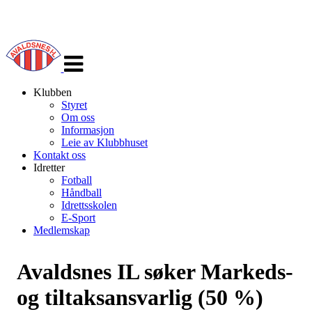
Veksle
navigasjon
Klubben
Styret
Om oss
Informasjon
Leie av Klubbhuset
Kontakt oss
Idretter
Fotball
Håndball
Idrettsskolen
E-Sport
Medlemskap
Avaldsnes IL søker Markeds-
og tiltaksansvarlig (50 %)