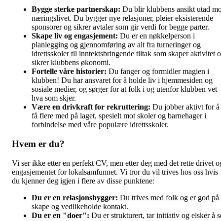
Bygge sterke partnerskap:
Du blir klubbens ansikt utad mo
næringslivet. Du bygger nye relasjoner, pleier eksisterende
sponsorer og sikrer avtaler som gir verdi for begge parter.
Skape liv og engasjement:
Du er en nøkkelperson i
planlegging og gjennomføring av alt fra turneringer og
idrettsskoler til inntektsbringende tiltak som skaper aktivitet 
sikrer klubbens økonomi.
Fortelle våre historier:
Du fanger og formidler magien i
klubben! Du har ansvaret for å holde liv i hjemmesiden og
sosiale medier, og sørger for at folk i og utenfor klubben vet
hva som skjer.
Være en drivkraft for rekruttering:
Du jobber aktivt for å
få flere med på laget, spesielt mot skoler og barnehager i
forbindelse med våre populære idrettsskoler.
Hvem er du?
Vi ser ikke etter en perfekt CV, men etter deg med det rette drivet o
engasjementet for lokalsamfunnet. Vi tror du vil trives hos oss hvis
du kjenner deg igjen i flere av disse punktene:
Du er en relasjonsbygger:
Du trives med folk og er god på
skape og vedlikeholde kontakt.
Du er en "doer":
Du er strukturert, tar initiativ og elsker å s