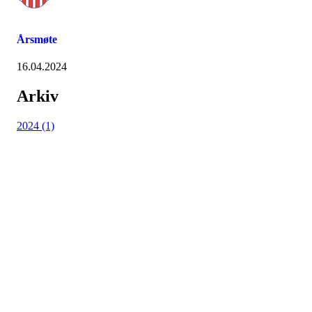
Årsmøte
16.04.2024
Arkiv
2024 (1)
Avaldsnes IL
Postboks 64, 4299 Avaldsnes
Org. nr.: 971346612
+ 47 52 84 33 06
ail@avaldsnes.no